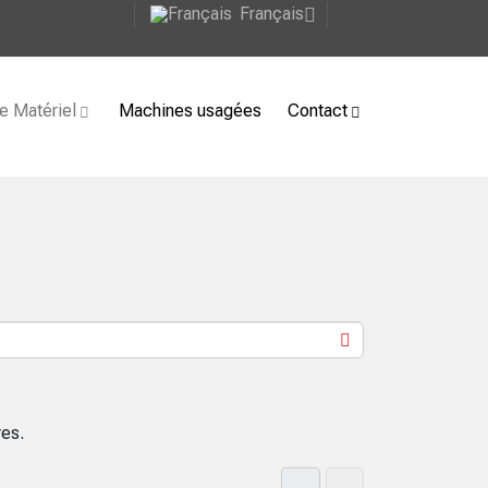
Français
e Matériel
Machines usagées
Contact
res.