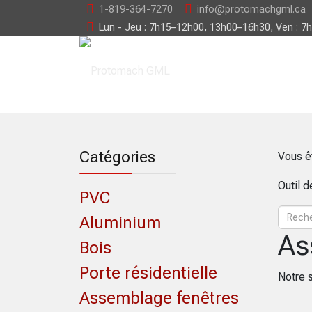
1-819-364-7270
info@protomachgml.ca
Lun - Jeu : 7h15–12h00, 13h00–16h30, Ven : 7
Catégories
Vous ê
Outil 
PVC
Aluminium
As
Bois
Porte résidentielle
Notre 
Assemblage fenêtres