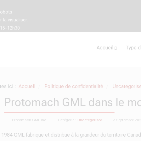
robots
la visualiser.
h15–12h30
Accueil
Type d
tes ici :
Accueil
Politique de confidentialité
Uncategoris
/
/
Protomach GML dans le m
Protomach GML inc.
Catégorie :
Uncategorised
3 Septembre 20
1984 GML fabrique et distribue à la grandeur du territoire Canad