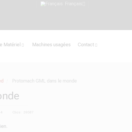
Français
e Matériel
Machines usagées
Contact
ed
Protomach GML dans le monde
/
onde
24
Clics : 39387
ien.